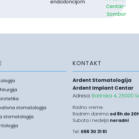
endodoncijom
E
KONTAKT
Ardent Stomatologija
ologija
Ardent Implant Centar
hirurgija
Adresa:
Batinska 4, 25000 
protetika
Radno vreme:
vativna stomatologija
Radnim danima
od 8h do 20
a stomatologija
Subota i nedelja
neradni
tologija
Tel:
066 30 31 61