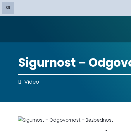
SR
Sigurnost – Odgov
Video