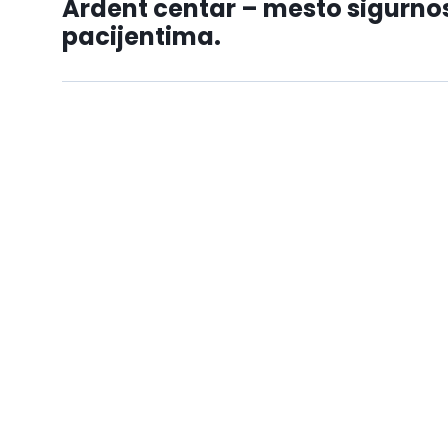
Ardent centar – mesto sigurno
pacijentima.