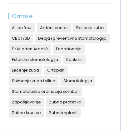
Oznake
All on four
Ardent centar
Beljenje zuba
CBCT/3D
Decja i preventivna stomatologija
Dr Mladen Ardalić
Endodoncija
Estetska stomatologija
Konkurs
Lečenje zuba
Ortopan
Snimanje zuba i vilice
Stomatologija
Stomatoloska ordinacija sombor
Zapošljavanje
Zubna protetika
Zubne krunice
Zubni implanti