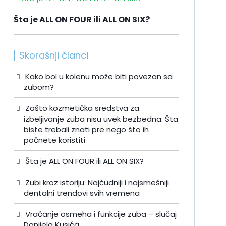
Šta je ALL ON FOUR ili ALL ON SIX?
Skorašnji članci
Kako bol u kolenu može biti povezan sa
zubom?
Zašto kozmetička sredstva za
izbeljivanje zuba nisu uvek bezbedna: Šta
biste trebali znati pre nego što ih
počnete koristiti
Šta je ALL ON FOUR ili ALL ON SIX?
Zubi kroz istoriju: Najčudniji i najsmešniji
dentalni trendovi svih vremena
Vraćanje osmeha i funkcije zuba – slučaj
Danijela Kusića