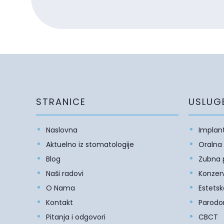
STRANICE
USLUG
Naslovna
Implant
Aktuelno iz stomatologije
Oralna 
Blog
Zubna 
Naši radovi
Konzer
O Nama
Estetsk
Kontakt
Parodon
Pitanja i odgovori
CBCT