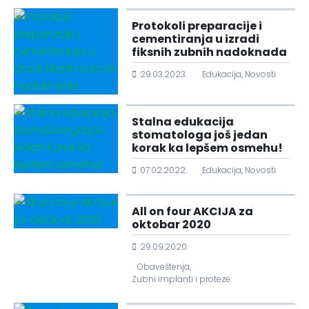
Protokoli preparacije i
cementiranja u izradi
fiksnih zubnih nadoknada
29.03.2023.
Edukacija
,
Novosti
Stalna edukacija
stomatologa još jedan
korak ka lepšem osmehu!
07.02.2022.
Edukacija
,
Novosti
All on four AKCIJA za
oktobar 2020
29.09.2020.
Obaveštenja
,
Zubni implanti i proteze