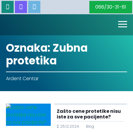
066/30-31-61
whatsapp
viber
email
Oznaka:
Zubna
protetika
Ardent Centar
Zašto cene protetike nisu
iste za sve pacijente?
25.12.2024.
Blog