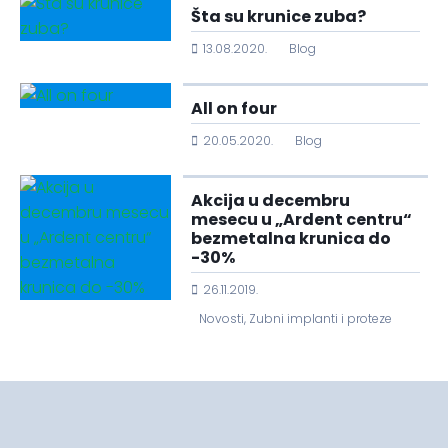
Šta su krunice zuba?
13.08.2020.
Blog
All on four
20.05.2020.
Blog
Akcija u decembru
mesecu u „Ardent centru“
bezmetalna krunica do
-30%
26.11.2019.
Novosti
,
Zubni implanti i proteze